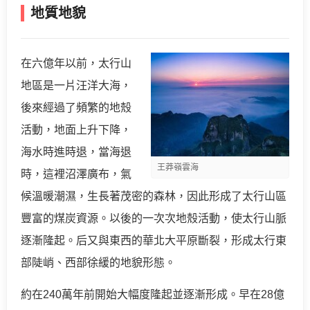
地質地貌
在六億年以前，太行山
地區是一片汪洋大海，
後來經過了頻繁的地殼
活動，地面上升下降，
海水時進時退，當海退
王莽嶺雲海
時，這裡沼澤廣布，氣
候溫暖潮濕，生長著茂密的森林，因此形成了太行山區
豐富的煤炭資源。以後的一次次地殼活動，使太行山脈
逐漸隆起。后又與東西的華北大平原斷裂，形成太行東
部陡峭、西部徐緩的地貌形態。
約在240萬年前開始大幅度隆起並逐漸形成。早在28億