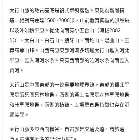
太行山脈的地質基底是複式單斜褶皺。東側為斷層構
造，相對高差達1500~2000米，山前發育典型的洪積扇
以及沖洪積平原。從北向南有小五台山（海拔2882
米）、太白山、白石山、狼牙山、南坨山、陽曲山、王
莽嶺等山峰。山西高原東部河流多切過太行山進入河北
平原，匯入海河水系。只有西南部的沁河水系向南匯入
黃河。
太行山是中國東部的一條重要地理界線。東部的華北平
原是落葉闊葉林地帶，西側的黃土高原是森林草原地帶
和乾草原地帶，兩側的植被、土壤垂直帶特徵也存在明
顯差異。
太行山脈多東西向橫谷，自古就是交通要道，商旅通
衢。古時有著名的“太行八陘”。