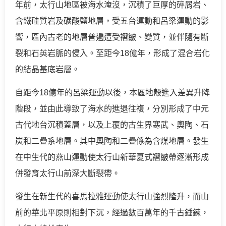
年前，太行山地區被海水淹沒，沉積了巨厚的碎屑岩、
含鐵硅質岩及碳酸鹽地層，受五台運動和呂梁運動的影
響，區內古老的地層普遍遭受褶皺、變質，並伴隨有斷
裂和石英岩脈的侵入。至距今18億年，形成了混合岩化
的結晶基底岩層。
自距今18億年的呂梁運動以後，本區地殼進入差異升降
階段，並由此導致了海水的進退往複，分別形成了中元
古代地台沉積蓋層，以及上覆的古生界寒武、奧陶、石
炭和二疊系地層。其中奧陶和二疊係為含煤地層。發生
在中生代的燕山運動使太行山新華夏式褶皺帶逐漸形成
併發育太行山前深大斷裂帶。
發生在新生代的喜馬拉雅運動使太行山強烈隆升，而山
前的華北平原則相對下沉，經過數百萬年的千古錘鍊，