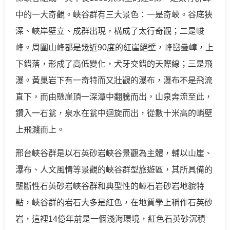
中的一大奇觀。峽谷群有三大景色：一是奇峽。谷底狹
深、峽岸壁立、成群出現，構成了太行奇觀；二是峻
峰。周圍山峰都是幾近90度的紅崖絕壁，峰巒疊嶂，上
下錯落，形成了高低變化，犬牙交錯的天際線；三是飛
瀑。黃巢岩下有一奇特而又壯觀的瀑布，瀑布不是飛流
直下，而由懸崖頂一深潭中翻騰而出，山泉奔流至此，
鑽入一石瓮，泉水在瓮中迴旋而出，從數十米高的峭壁
上飛濺而上。
邢台峽谷群是以石英砂岩峽谷景觀為主體，輔以山崖、
瀑布、人文風情等景觀的峽谷群型旅遊區，其所具備的
壟斷性石英砂岩峽谷群和典型性的嶂石岩砂岩地貌特
點，峽谷群的岩石大多是紅色，在地質學上稱作石英砂
岩，這裡14億年前是一個淺海環境，紅色石英砂沉積