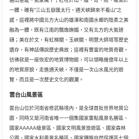
遍山蔥蘢、氣象萬千；壯在於山，雄、奇、險、峻集於
一體，確有“三山五嶽匯太行，通天峽歸來不看山”之
感，這裡將中國北方大山的雄渾和南國水鄉的陰柔之美
融為一體，既有江南的飄逸嫵媚，又有北方的大氣磅
礴；美在於文，有虹梯關、玉峽關、明慧大師塔等歷史
遺存，有神話傳說歷史典故；這裡有豐富的地質奇觀，
彷彿就是一座恢宏的地質博物館，可以領略幾億年以上
的地質原貌，走進通天峽，不僅是一次山水風光的遊
覽，而且是一次歷史文化的觀瀾。
雲台山風景區
雲台山位於河南省修武縣境內，是全球首批世界地質公
園，同時又是河南省唯一一個集國家重點風景名勝區、
國家AAAAA級景區、國家文明風景旅遊區、國家森林
公園、國家水利風景名勝區、國家獼猴自然保護區七個