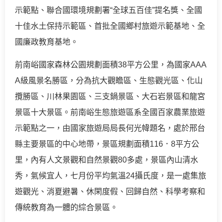
示範點、聯合國環境規劃署“全球五百佳”提名獎、全國
十佳水土保持示範區、首批全國鄉村旅遊示範基地、全
國廉政教育基地。
前南峪國家森林公園規劃面積38平方公里，為國家AAA
A級風景名勝區，分為抗大觀瞻區、生態觀光區、化山
攬勝區、川林果園區、三支鍋景區、大石岩景區和龍宮
景區十大景區。前南峪生態旅遊區系全國百家農業旅遊
示範點之一，由國家旅遊局局長何光幃題名，處於邢台
縣主要景區的中心地帶，景區規劃面積116．8平方公
里，內有人文景觀和自然景觀80多處，景區內山清水
秀，氣候宜人，七月份平均氣溫24攝氏度，是一處集旅
遊觀光、消夏避暑、休閑度假、回歸自然、科學考察和
傳統教育為一體的綜合景區。