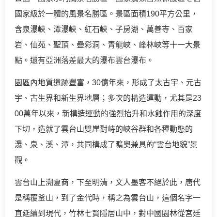
國家級於一體的風景名勝區。景區面積190平方公里，
含泉瀑峽、潭瀑峽、紅石峽、子房湖、萬善寺、百家
岩、仙苑、聖頂、疊彩洞、青龍峽、峰林峽等十一大景
點。還有亞洲落差最大的瀑布雲台瀑布。
園區內地質遺跡豐富，30億年來，形成了太古宇、元古
宇、古生界和新生界地層；多次的構造運動，尤其是23
00萬年以來，新構造運動的強烈抬升和水蝕作用的深度
下切，造就了雲台山雙崖對峙的峽谷群和各種動態的
瀑、泉、溪、潭，共同構成了曠奧兼具的“雲台地貌”景
觀。
雲台山上溯夏商，下至明清，文人墨客不絕於此，唐代
是稱覆釜山，到了金代時，稱之為雲台山，這個名字一
直延續到現代，竹林七賢隱居山中，對中國園林從宮廷