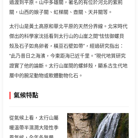
過渡到平原。山中多雄關，著名的有位於河北的紫荊
關，山西的娘子關、虹梯關、壺關、天井關等。
太行山是黃土高原和華北平原的天然分界線。北宋時代
傑出的科學家沈括看到太行山的山崖之間“怯怯御螺貝
殼及石子如鳥卵者，橫亘石壁如帶”，經過研究指出：
“此乃昔日之海濱，今東距海已近千里。”現代地質研究
證實了他的論斷。太行山崖間的螺蚌殼，顯系古生代地
層中的腕足動物或軟體動物化石。
氣候特點
從氣候上看，太行山屬
暖溫帶半濕潤大陸性季
風氣候，全年冬無嚴