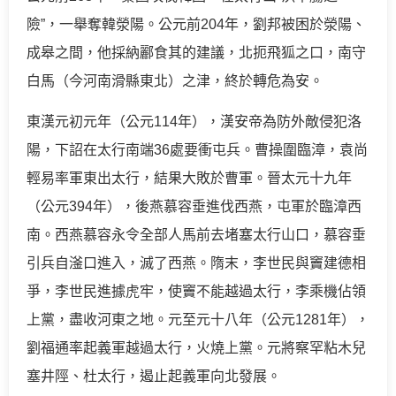
險”，一舉奪韓滎陽。公元前204年，劉邦被困於滎陽、
成皋之間，他採納酈食其的建議，北扼飛狐之口，南守
白馬（今河南滑縣東北）之津，終於轉危為安。
東漢元初元年（公元114年），漢安帝為防外敵侵犯洛
陽，下詔在太行南端36處要衝屯兵。曹操圍臨漳，袁尚
輕易率軍東出太行，結果大敗於曹軍。晉太元十九年
（公元394年），後燕慕容垂進伐西燕，屯軍於臨漳西
南。西燕慕容永令全部人馬前去堵塞太行山口，慕容垂
引兵自滏口進入，滅了西燕。隋末，李世民與竇建德相
爭，李世民進據虎牢，使竇不能越過太行，李乘機佔領
上黨，盡收河東之地。元至元十八年（公元1281年），
劉福通率起義軍越過太行，火燒上黨。元將察罕粘木兒
塞井陘、杜太行，遏止起義軍向北發展。