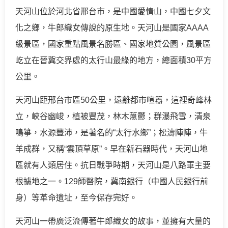
天河山位於河北省邢台市，是中國愛情山，中國七夕文
化之鄉，牛郎織女傳說的原生地。天河山是國家AAAA
級景區，國家重點風景名勝區、國家地質公園，風景區
屹立在晉冀交界處的太行山最綠的地方，總面積30平方
公里。
天河山距邢台市區50公里，遠離都市喧囂，這裡奇峰林
立，峽谷幽峻，植被豐茂，林木蔥鬱；群瀑飛雪，清泉
鳴箏，水源豐沛，是著名的“太行水鄉”；松濤陣陣，牛
羊成群，又稱“雲頂草原”。早在新石器時代，天河山地
區就有人類居住。抗日戰爭時期，天河山是八路軍主要
根據地之一。129師醫院，冀南銀行（中國人民銀行前
身）等革命遺址，至今保存完好。
天河山一帶廣泛流傳著牛郎織女的故事，並擁有大量的