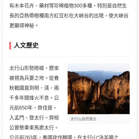
有木本花卉、藥材等珍稀植物300多種，特別是自然生
長的亞熱帶樹種南方紅豆杉在大峽谷的出現，使大峽谷
更顯得神秘。
人文歷史
太行山形勢險峻，歷來
被視為兵要之地。從春
秋戰國直到明、清，兩
千多年間烽火不息。公
元前650年，齊伐晉，
入孟門、登太行。齊桓
太行山自然風光
公曾懸車束馬窬太行。
公元前263年，秦國攻伐韓國，在太行山“決羊腸之