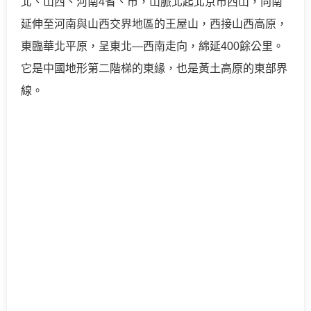
北、山西、河南4省、市，山脈北起北京市西山，向南
延伸至河南與山西交界地區的王屋山，西接山西高原，
東臨華北平原，呈東北—西南走向，綿延400餘公里。
它是中國地形第二階梯的東緣，也是黃土高原的東部界
線。