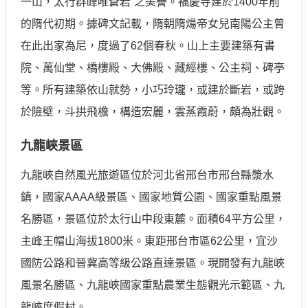
一山，太行群峰唯蒼岩”之美譽。福慶寺建於1400年前
的隋代初期。據碑文記載，隋朝隋煬帝女兒南陽公主曾
在此出家為尼，度過了62個春秋。山上主要建築有書
院、萬仙堂、橋樓殿、大佛殿、藏經樓、公主祠、碑亭
等。所有建築依山就勢，小巧玲瓏，或建於斷岩，或跨
於險壁，斗拱飛檐，構造宏麗，雲蒸霞蔚，頗為壯觀。
九龍峽景區
九龍峽自然風光旅遊區位於河北省邢台市邢台縣漿水
鎮，國家AAAA級景區、國家地質公園、國家重點風景
名勝區，景區位於太行山中段東麓。面積64平方公里，
主峰王帽山海拔1800米。東距邢台市區62公里，宜沙
國防公路和晉冀高等級公路直達景區。現開發有九龍峽
風景名勝區、九龍峽國家重點農業生態觀光示範區、九
龍峽度假村。