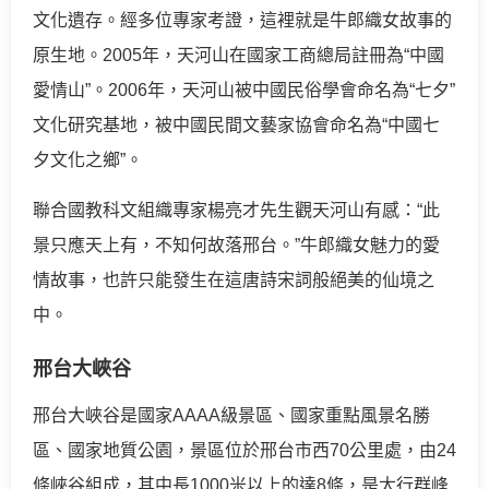
文化遺存。經多位專家考證，這裡就是牛郎織女故事的
原生地。2005年，天河山在國家工商總局註冊為“中國
愛情山”。2006年，天河山被中國民俗學會命名為“七夕”
文化研究基地，被中國民間文藝家協會命名為“中國七
夕文化之鄉”。
聯合國教科文組織專家楊亮才先生觀天河山有感：“此
景只應天上有，不知何故落邢台。”牛郎織女魅力的愛
情故事，也許只能發生在這唐詩宋詞般絕美的仙境之
中。
邢台大峽谷
邢台大峽谷是國家AAAA級景區、國家重點風景名勝
區、國家地質公園，景區位於邢台市西70公里處，由24
條峽谷組成，其中長1000米以上的達8條，是太行群峰