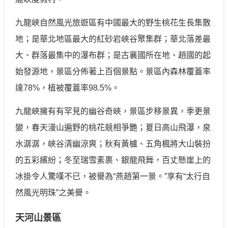
九龍峽自然風光旅遊區有中國最大的野生桃花生長集散
地；是華北地區最大的紅砂岩峽谷聚集群；華北落差最
大、群落最集中的瀑布群；是古襄國所在地、趙國的起
始發源地，景區分佈著上百個景點。景區內森林覆蓋率
達78%，植被覆蓋率98.5%。
九龍峽擁有有罕見的幽谷奇峽，景區步移景異，季更景
變，春天漫山遍野的桃花競相爭艷；夏日高山飛瀑，泉
水潺潺，峽谷清幽涼爽；秋有黃櫨、五角楓將大山裝扮
的五彩繽紛；冬至瑞雪素裹、銀龍飛舞，百丈懸崖上的
冰掛令人驚嘆不已，被譽為“燕趙第一景。”享有“太行自
然風光明珠”之美譽。
天河山景區