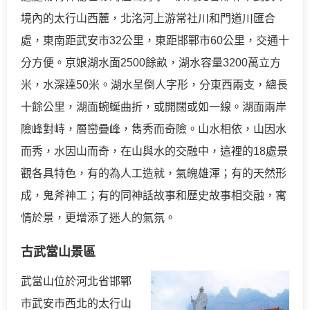
境內的太行山西麓，北洺河上游常社川和門道川匯合
處，東南距武安市32公里，東距邯鄲市60公里，交通十
分方便。京娘湖水面2500餘畝，湖水容量3200萬立方
米，水深達50米。湖水呈倒人字形，分東西兩支，總長
十餘公里，湖面蜿蜒曲折，或開闊或如一線。湖面兩岸
險峰對峙，層巒疊峰，雋秀而奇險。山水相依，山因水
而秀，水因山而奇，在山與水的交融中，這裡的18處景
觀各具特色，有的為人工造就，氣魄雄渾；有的天然形
成，鬼斧神工；有的同神話故事和歷史故事相交融，寓
情於景，更增添了迷人的氣氛。
古武當山景區
武當山位於河北省邯鄲
市武安市西北的太行山