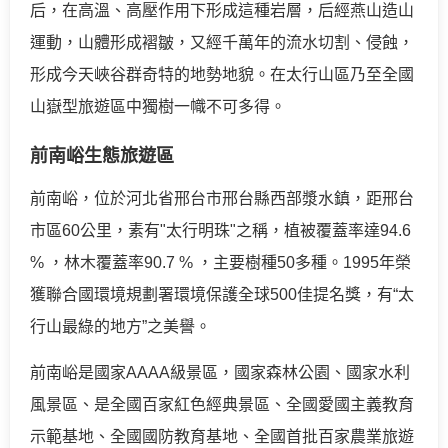
后，在高溫、高壓作用下形成這種岩層，后經燕山造山
運動，山體形成褶皺，又經千萬年的流水切割、侵蝕，
形成今天峽谷群奇特的地勢地貌。在太行山區乃至全國
山嶽型旅遊區中獨樹一幟不可多得。
前南峪生態旅遊區
前南峪，位於河北省邢台市邢台縣西部漿水鎮，距邢台
市區60公里，素有"太行明珠"之稱，植被覆蓋率達94.6
% ，林木覆蓋率90.7 % ，主要樹種50多種。1995年榮
獲聯合國環境規劃署環境保護全球500佳提名獎，有“太
行山最綠的地方”之美譽。
前南峪是國家AAAA級景區，國家森林公園、國家水利
風景區、是全國百家紅色經典景區、全國愛國主義教育
示範基地、全國國防教育基地、全國首批百家農業旅遊