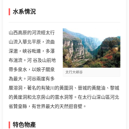
水系情況
山西高原的河流經太行
山流入華北平原，流曲
深澈，峽谷毗連，多瀑
布湍流。河 谷及山前地
帶多泉水，以娘子關泉
太行大峽谷
為最大。河谷兩崖有多
層溶洞，著名的有陵川的黃圍洞、晉城的黃龍油、黎城
的黃崖洞和北京房山的雲水洞等。在太行山深山區河北
省贊皇縣，有世界最大的天然迴音壁。
特色物產