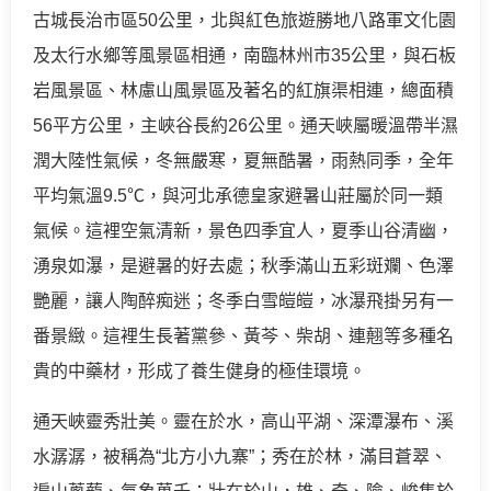
古城長治市區50公里，北與紅色旅遊勝地八路軍文化園
及太行水鄉等風景區相通，南臨林州市35公里，與石板
岩風景區、林慮山風景區及著名的紅旗渠相連，總面積
56平方公里，主峽谷長約26公里。通天峽屬暖溫帶半濕
潤大陸性氣候，冬無嚴寒，夏無酷暑，雨熱同季，全年
平均氣溫9.5℃，與河北承德皇家避暑山莊屬於同一類
氣候。這裡空氣清新，景色四季宜人，夏季山谷清幽，
湧泉如瀑，是避暑的好去處；秋季滿山五彩斑斕、色澤
艷麗，讓人陶醉痴迷；冬季白雪皚皚，冰瀑飛掛另有一
番景緻。這裡生長著黨參、黃芩、柴胡、連翹等多種名
貴的中藥材，形成了養生健身的極佳環境。
通天峽靈秀壯美。靈在於水，高山平湖、深潭瀑布、溪
水潺潺，被稱為“北方小九寨”；秀在於林，滿目蒼翠、