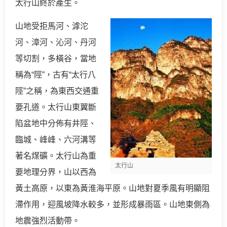
太行山終於產生。
山地受拒馬河、滹沱
河、漳河、沁河、丹河
等切割，多橫谷，當地
稱為“陘”，古有“太行八
陘”之稱，為東西交通重
要孔道。太行山東翼斷
陷盆地中分佈有井陘、
臨城、峰峰、六河溝等
著名煤礦。太行山為重
太行山
要地理分界，山以西為
黃土高原，以東為黃淮海平原。山地對夏季風有明顯阻
滯作用，迎風坡降水較多，並形成暴雨區。山地東側為
地震強烈活動帶。