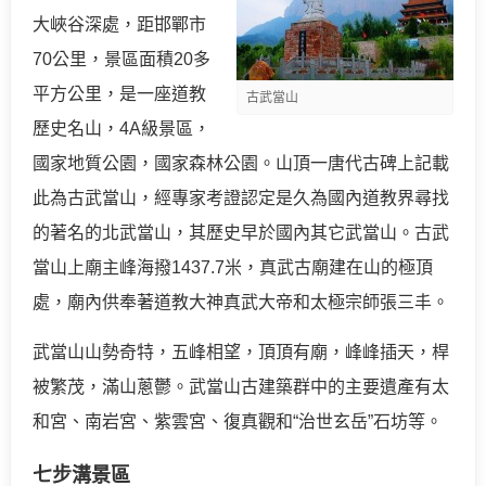
大峽谷深處，距邯鄲市
70公里，景區面積20多
平方公里，是一座道教
古武當山
歷史名山，4A級景區，
國家地質公園，國家森林公園。山頂一唐代古碑上記載
此為古武當山，經專家考證認定是久為國內道教界尋找
的著名的北武當山，其歷史早於國內其它武當山。古武
當山上廟主峰海撥1437.7米，真武古廟建在山的極頂
處，廟內供奉著道教大神真武大帝和太極宗師張三丰。
武當山山勢奇特，五峰相望，頂頂有廟，峰峰插天，桿
被繁茂，滿山蔥鬱。武當山古建築群中的主要遺產有太
和宮、南岩宮、紫雲宮、復真觀和“治世玄岳”石坊等。
七步溝景區