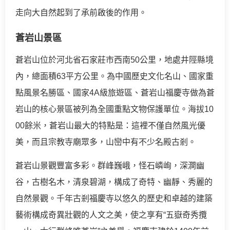
走向大自然起到了承前啟後的作用。
蒼岩山景區
蒼岩山位於河北省石家莊市西南50公里，地處井陘縣境
內，總面積63平方公里。為中國歷史文化名山、國家重
點風景名勝區、國家4A級旅遊區、蒼岩山福慶寺做為蒼
岩山的核心景區被列為全國重點文物保護單位。海拔10
00餘米，蒼岩山最大的特點是：這裡不僅自然風光優
美，而且宗教寺廟眾多，山巒中有不少名殿古剎。
蒼岩山景觀豐富多彩。群峰巍峨，怪石嶙峋，深澗幽
谷，古樹名木，清泉碧湖，構成了奇特、幽靜、秀麗的
自然景觀。千年古剎福慶寺以悠久的歷史和卓越的建築
藝術構成奇異壯觀的人文之美，使之享有“五嶽奇秀攬