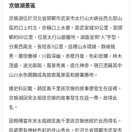
京娘湖景區
京娘湖位於河北省邯鄲市武安市太行山大峽谷西北部山
區的口上村北，亦稱口上水庫。距武安城30公里，距邯
鄲約60公里，位居太行山脈腹地。湖面呈倒“人”字型，
分東西兩支，長短各3公里。這裡山水環繞，群峰競
秀，層巒疊嶂，川穀深幽，赤壁丹崖，色彩斑斕，林木
茂盛，波光粼粼，風景秀美，造化神奇。現已憑藉其中
山川水色開闢成為旅遊風景區和避暑勝地。
據史料記載，趙匡胤千里送京娘的故事便發生在這裡。
京娘湖因宋太祖送京娘的故事發生在這一帶，故得此
名。
因相傳當年宋太祖趙匡胤千里送京娘途經於此而得名。
這處帶有神秘色彩的佳山秀水，於河北省邯鄲市武安市