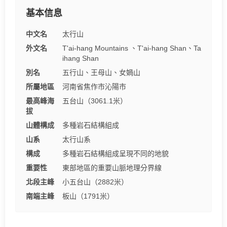
基本信息
中文名
太行山
外文名
T'ai-hang Mountains 、T'ai-hang Shan、Ta
ihang Shan
別名
五行山、王母山、女媧山
所屬地區
河南省焦作市沁陽市
最高峰海
五台山（3061.1米）
拔
山體構成
多種岩石結構組成
山系
太行山系
構成
多種岩石結構組成呈現不同的地貌
重要性
東部地區的重要山脈地理分界線
北段主峰
小五台山（2882米）
南端主峰
板山（1791米）