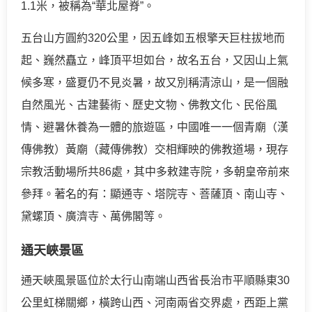
1.1米，被稱為“華北屋脊”。
五台山方圓約320公里，因五峰如五根擎天巨柱拔地而
起、巍然矗立，峰頂平坦如台，故名五台，又因山上氣
候多寒，盛夏仍不見炎暑，故又別稱清涼山，是一個融
自然風光、古建藝術、歷史文物、佛教文化、民俗風
情、避暑休養為一體的旅遊區，中國唯一一個青廟（漢
傳佛教）黃廟（藏傳佛教）交相輝映的佛教道場，現存
宗教活動場所共86處，其中多敕建寺院，多朝皇帝前來
參拜。著名的有：顯通寺、塔院寺、菩薩頂、南山寺、
黛螺頂、廣濟寺、萬佛閣等。
通天峽景區
通天峽風景區位於太行山南端山西省長治市平順縣東30
公里虹梯關鄉，橫跨山西、河南兩省交界處，西距上黨