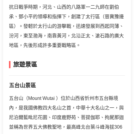
抗日戰爭時期，河北、山西的八路軍一二九師在劉伯
承、鄧小平的領導和指揮下，創建了太行區（晉冀豫邊
區）。發軔於太行山的游擊戰，迅速發展到西起同薄、
汾河，東至渤海，南靠黃河，北沿正太、滄石路的廣大
地區，先後形成許多重要戰略區。
旅遊景區
五台山景區
五台山（Mount Wutai ）位於山西省忻州市五台縣境
內，是我國佛教四大名山之首，中華十大名山之一，與
尼泊爾藍毗尼花園、印度鹿野苑、菩提伽耶、拘屍那迦
並稱為世界五大佛教聖地，最高峰北台葉斗峰海拔306