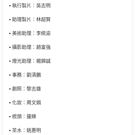
▪ 執行製片：吳志明
▪ 助理製片：林超賢
▪ 美術助理：李統渝
▪ 攝影助理：趙富強
▪ 燈光助理：楊錦誠
▪ 事務：劉清鵬
▪ 劇照：黎志雄
▪ 化妝：周文娟
▪ 梳頭：蓮娣
▪ 茶水：姚惠明