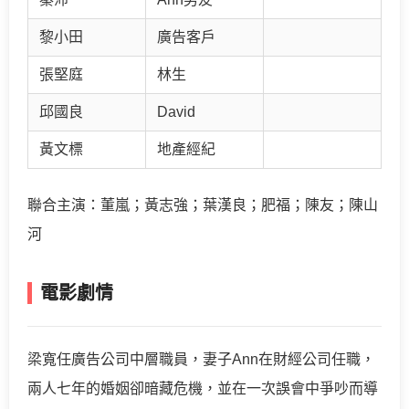
黎小田
廣告客戶
張堅庭
林生
邱國良
David
黃文標
地產經紀
聯合主演：董嵐；黃志強；葉漢良；肥福；陳友；陳山
河
電影劇情
梁寬任廣告公司中層職員，妻子Ann在財經公司任職，
兩人七年的婚姻卻暗藏危機，並在一次誤會中爭吵而導