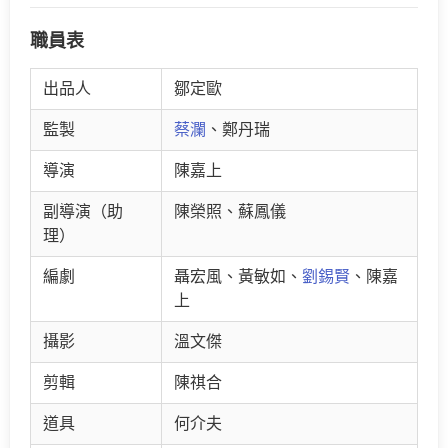
職員表
出品人
鄒定歐
監製
蔡瀾
、鄭丹瑞
導演
陳嘉上
副導演（助
陳榮照、蘇鳳儀
理）
編劇
聶宏風、黃敏如、
劉錫賢
、陳嘉
上
攝影
溫文傑
剪輯
陳祺合
道具
何介夫