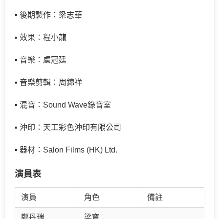
▪ 後期製作：梁志華
▪ 效果：程小龍
▪ 音樂：盧冠廷
▪ 音樂剪輯：周錦祥
▪ 混音：Sound Wave錄音室
▪ 沖印：天工彩色沖印有限公司
▪ 器材：Salon Films (HK) Ltd.
演員表
演員
角色
備註
鄭丹瑞
梁寬