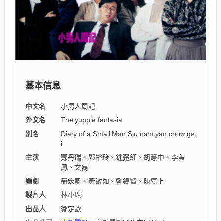
基本信息
中文名
小男人周記
外文名
The yuppie fantasia
別名
Diary of a Small Man Siu nam yan chow ge
i
主演
鄭丹瑞、鄭裕玲、鍾楚紅、胡慧中、李美
鳳、文雋
編劇
聶宏風、黃敏如、劉錫賢、陳嘉上
製片人
林小珠
出品人
鄒定歐