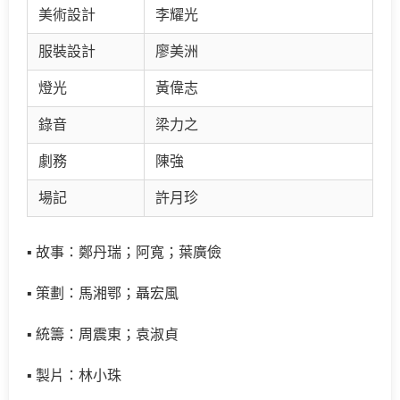
美術設計
李耀光
服裝設計
廖美洲
燈光
黃偉志
錄音
梁力之
劇務
陳強
場記
許月珍
▪ 故事：鄭丹瑞；阿寬；葉廣儉
▪ 策劃：馬湘鄂；聶宏風
▪ 統籌：周震東；袁淑貞
▪ 製片：林小珠