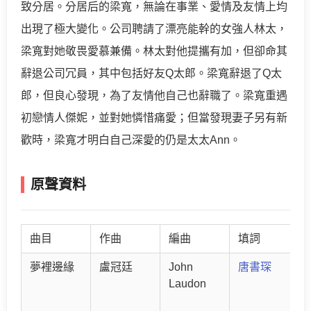
致分居。分居后的梁寬，無論在事業、愛情及友情上均
出現了極大變化。公司聘請了漂亮能幹的女強人林太，
梁寬對她敬畏愛慕兼備。林太對他提攜有加，但卻命其
辭退公司冗員，其中包括好友Q太郎。梁寬辭退了Q太
郎，但良心發現，為了友情他自己也辭職了。梁寬重遇
初戀情人傑妮，並對她憐惜痛愛；但當發現妻子另有新
歡時，梁寬才明白自己深愛的仍是太太Ann。
原聲資料
曲目
作曲
編曲
填詞
夢裡邊緣
盧冠廷
John
唐書琛
Laudon