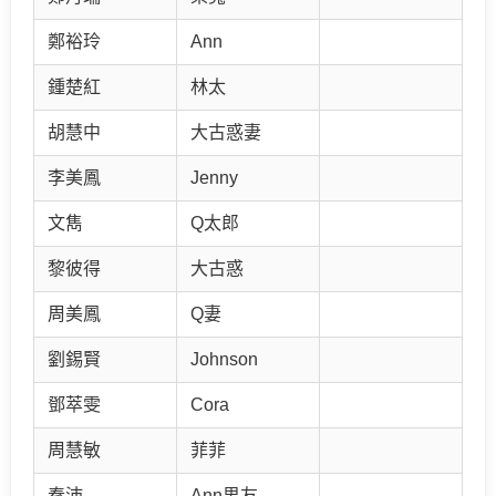
鄭裕玲
Ann
鍾楚紅
林太
胡慧中
大古惑妻
李美鳳
Jenny
文雋
Q太郎
黎彼得
大古惑
周美鳳
Q妻
劉錫賢
Johnson
鄧萃雯
Cora
周慧敏
菲菲
秦沛
Ann男友