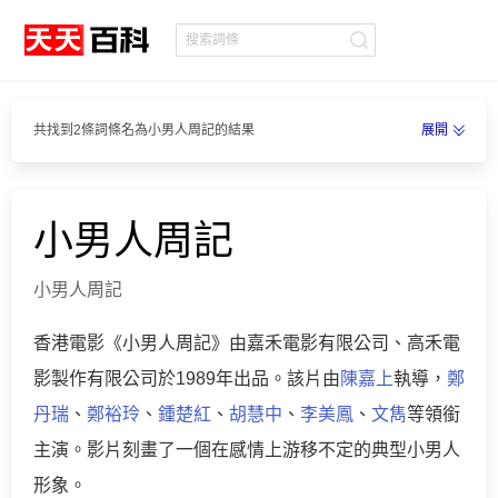
共找到2條詞條名為小男人周記的結果
展開
小男人周記
小男人周記
香港電影《小男人周記》由嘉禾電影有限公司、高禾電
影製作有限公司於1989年出品。該片由
陳嘉上
執導，
鄭
丹瑞
、
鄭裕玲
、
鍾楚紅
、
胡慧中
、
李美鳳
、
文雋
等領銜
主演。影片刻畫了一個在感情上游移不定的典型小男人
形象。