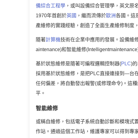
備綜合工程學
，或叫設備綜合管理學，英文原名是T
1970年首創於
英國
，繼而流傳於
歐洲
各國。這
產維修的實踐經驗，創造了全面生產維修制度
隨著
計算機
技術在企業中應用的發展。設備維修領域
aintenance)和智能維修(Intelligentmaintena
基於狀態維修是隨著可編程邏輯控制器(
PLC
)
採用基於狀態維修，是把PLC直接連接到—台
任何偏差，將自動發出報警(或修理命令)。這
平。
智能維修
或稱自維修，包括電子系統自動診斷和模塊式
作站。通過這個工作站，維護專家可以得到專