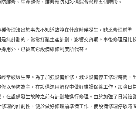
預防維修、生產維修、維修預防和設備綜合管理五個階段。
這種修理法出於事先不知道故障在什麼時候發生，缺乏修理前準
理是無計劃的，常常打亂生產計劃，影響交貨期。事後修理是比
中採用外，已被其它設備維修制度所代替。
障經常破壞生產。為了加強設備維修，減少設備停工修理時間，
維修以預防為主，在設備運用過程中做好維護保養工作，加強日
果，在設備發生故障之前有計劃地進行修理。由於加強了日常維
於修理的計劃性，便於做好修理前準備工作，使設備修理停歇時