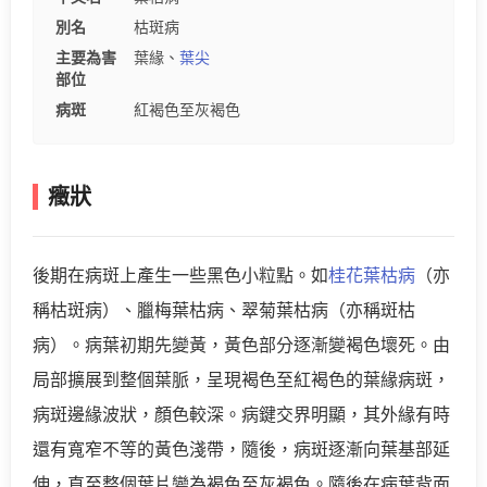
別名
枯斑病
主要為害
葉緣、
葉尖
部位
病斑
紅褐色至灰褐色
癥狀
後期在病斑上產生一些黑色小粒點。如
桂花葉枯病
（亦
稱枯斑病）、臘梅葉枯病、翠菊葉枯病（亦稱斑枯
病）。病葉初期先變黃，黃色部分逐漸變褐色壞死。由
局部擴展到整個葉脈，呈現褐色至紅褐色的葉緣病斑，
病斑邊緣波狀，顏色較深。病鍵交界明顯，其外緣有時
還有寬窄不等的黃色淺帶，隨後，病斑逐漸向葉基部延
伸，直至整個葉片變為褐色至灰褐色。隨後在病葉背面