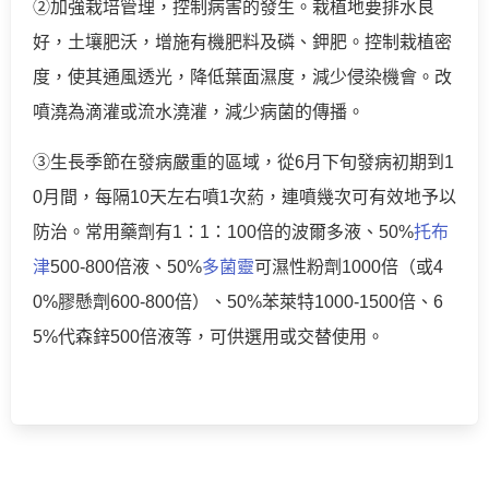
②加強栽培管理，控制病害的發生。栽植地要排水良
好，土壤肥沃，增施有機肥料及磷、鉀肥。控制栽植密
度，使其通風透光，降低葉面濕度，減少侵染機會。改
噴澆為滴灌或流水澆灌，減少病菌的傳播。
③生長季節在發病嚴重的區域，從6月下旬發病初期到1
0月間，每隔10天左右噴1次葯，連噴幾次可有效地予以
防治。常用藥劑有1：1：100倍的波爾多液、50%
托布
津
500-800倍液、50%
多菌靈
可濕性粉劑1000倍（或4
0%膠懸劑600-800倍）、50%苯萊特1000-1500倍、6
5%代森鋅500倍液等，可供選用或交替使用。