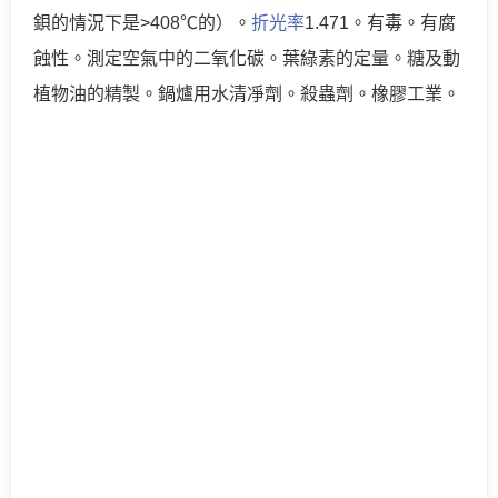
鋇的情況下是>408℃的）。
折光率
1.471。有毒。有腐
蝕性。測定空氣中的二氧化碳。葉綠素的定量。糖及動
植物油的精製。鍋爐用水清凈劑。殺蟲劑。橡膠工業。