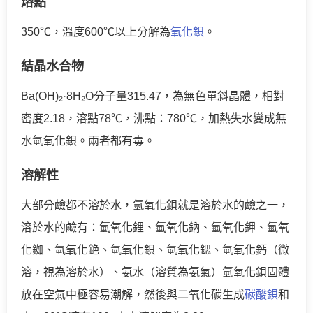
熔點
350℃，溫度600℃以上分解為
氧化鋇
。
結晶水合物
Ba(OH)₂·8H₂O分子量315.47，為無色單斜晶體，相對
密度2.18，溶點78℃，沸點：780℃，加熱失水變成無
水氫氧化鋇。兩者都有毒。
溶解性
大部分鹼都不溶於水，氫氧化鋇就是溶於水的鹼之一，
溶於水的鹼有：氫氧化鋰、氫氧化鈉、氫氧化鉀、氫氧
化銣、氫氧化銫、氫氧化鋇、氫氧化鍶、氫氧化鈣（微
溶，視為溶於水）、氨水（溶質為氨氣）氫氧化鋇固體
放在空氣中極容易潮解，然後與二氧化碳生成
碳酸鋇
和