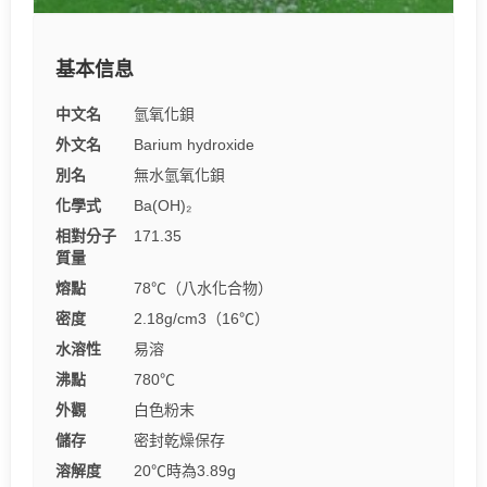
基本信息
中文名
氫氧化鋇
外文名
Barium hydroxide
別名
無水氫氧化鋇
化學式
Ba(OH)₂
相對分子
171.35
質量
熔點
78℃（八水化合物）
密度
2.18g/cm3（16℃）
水溶性
易溶
沸點
780℃
外觀
白色粉末
儲存
密封乾燥保存
溶解度
20℃時為3.89g