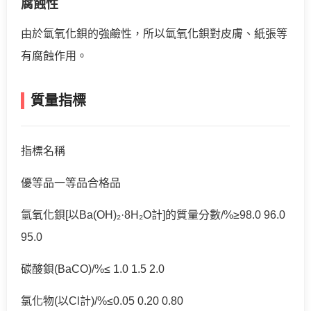
腐蝕性
由於氫氧化鋇的強鹼性，所以氫氧化鋇對皮膚、紙張等
有腐蝕作用。
質量指標
指標名稱
優等品一等品合格品
氫氧化鋇[以Ba(OH)₂·8H₂O計]的質量分數/%≥98.0 96.0
95.0
碳酸鋇(BaCO)/%≤ 1.0 1.5 2.0
氯化物(以Cl計)/%≤0.05 0.20 0.80