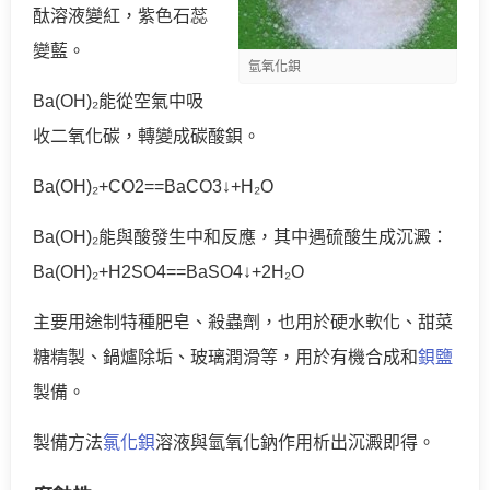
酞溶液變紅，紫色石蕊
變藍。
氫氧化鋇
Ba(OH)₂能從空氣中吸
收二氧化碳，轉變成碳酸鋇。
Ba(OH)₂+CO2==BaCO3↓+H₂O
Ba(OH)₂能與酸發生中和反應，其中遇硫酸生成沉澱：
Ba(OH)₂+H2SO4==BaSO4↓+2H₂O
主要用途制特種肥皂、殺蟲劑，也用於硬水軟化、甜菜
糖精製、鍋爐除垢、玻璃潤滑等，用於有機合成和
鋇鹽
製備。
製備方法
氯化鋇
溶液與氫氧化鈉作用析出沉澱即得。