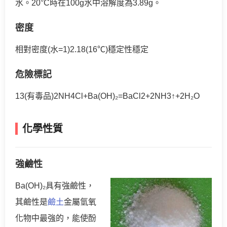
水。20°C時在100g水中溶解度為3.89g。
密度
相對密度(水=1)2.18(16℃)穩定性穩定
危險標記
13(有毒品)2NH4Cl+Ba(OH)₂=BaCl2+2NH3↑+2H₂O
化學性質
強鹼性
Ba(OH)₂具有強鹼性，
其鹼性是
鹼土
金屬氫氧
化物中最強的，能使酚