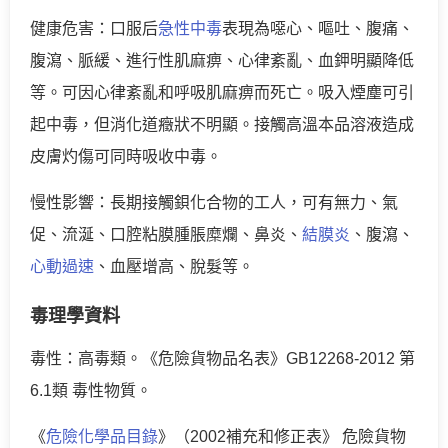
健康危害：口服后
急性中毒
表現為噁心、嘔吐、腹痛、
腹瀉、脈緩、進行性肌麻痹、心律紊亂、血鉀明顯降低
等。可因心律紊亂和呼吸肌麻痹而死亡。吸入煙塵可引
起中毒，但消化道癥狀不明顯。接觸高溫本品溶液造成
皮膚灼傷可同時吸收中毒。
慢性影響：長期接觸鋇化合物的工人，可有無力、氣
促、流涎、口腔粘膜腫脹糜爛、鼻炎、
結膜炎
、腹瀉、
心動過速
、血壓增高、脫髮等。
毒理學資料
毒性：高毒類。《危險貨物品名表》GB12268-2012 第
6.1類 毒性物質。
《
危險化學品目錄
》（2002補充和修正表》 危險貨物