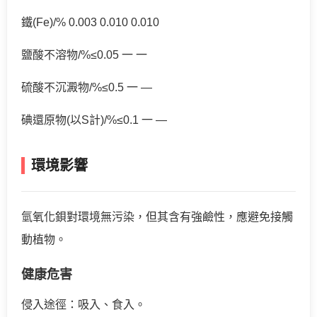
鐵(Fe)/% 0.003 0.010 0.010
鹽酸不溶物/%≤0.05 一 一
硫酸不沉澱物/%≤0.5 一 —
碘還原物(以S計)/%≤0.1 一 —
環境影響
氫氧化鋇對環境無污染，但其含有強鹼性，應避免接觸
動植物。
健康危害
侵入途徑：吸入、食入。