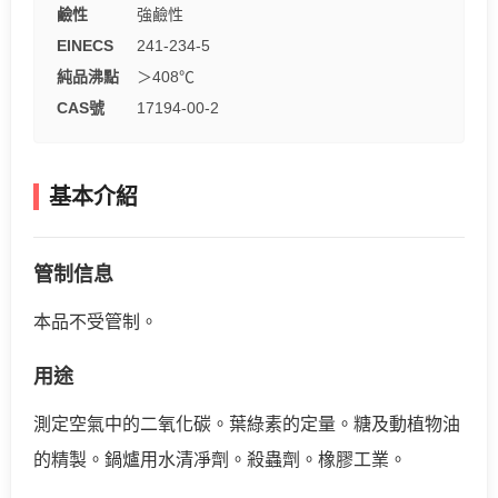
鹼性
強鹼性
EINECS
241-234-5
純品沸點
＞408℃
CAS號
17194-00-2
基本介紹
管制信息
本品不受管制。
用途
測定空氣中的二氧化碳。葉綠素的定量。糖及動植物油
的精製。鍋爐用水清凈劑。殺蟲劑。橡膠工業。