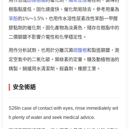
用作合成
酚醛樹脂
的催化劑，
縮聚反應
易控制，製得的
樹脂黏度低，固化速度快，催化劑易除去。參考用量為
苯酚
的1%～1.5%。也用作水溶性尿素改性苯酚一甲醛
膠黏劑的催化劑，固化產物為淡黃色，殘存在樹脂中的
二價鋇鹽不影響介電性和化學穩定性。
用作分析試劑，也用於分離沉澱
硫酸根
和製造鋇鹽，測
定空氣中的二氧化碳。葉綠素的定量。糖及動植物油的
精製。鍋爐用水清潔劑。殺蟲劑。橡膠工業。
安全術語
S26In case of contact with eyes, rinse immediately wit
h plenty of water and seek medical advice.