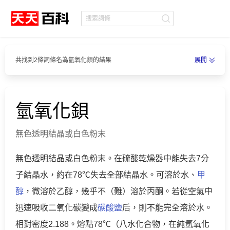
共找到2條詞條名為氫氧化鋇的結果
展開
氫氧化鋇
無色透明結晶或白色粉末
無色透明結晶或白色粉末。在硫酸乾燥器中能失去7分
子結晶水，約在78℃失去全部結晶水。可溶於水、
甲
醇
，微溶於乙醇，幾乎不（難）溶於丙酮。若從空氣中
迅速吸收二氧化碳變成
碳酸鹽
后，則不能完全溶於水。
相對密度2.188。熔點78℃（八水化合物，在純氫氧化