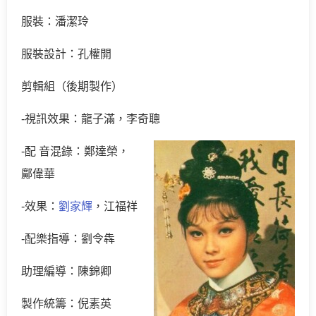
服裝：潘潔玲
服裝設計：孔權開
剪輯組（後期製作）
-視訊效果：龍子滿，李奇聰
-配 音混錄：鄭達榮，
鄺偉華
-效果：
劉家輝
，江福祥
-配樂指導：劉令犇
助理編導：陳錦卿
製作統籌：倪素英