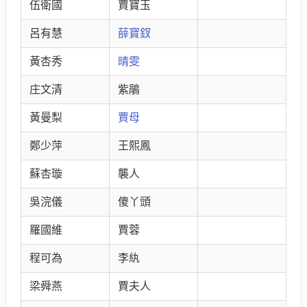
伍衛國
賈寶玉
呂有慧
薛寶釵
黃杏秀
晴雯
庄文清
紫鵑
黃曼梨
賈母
鄭少萍
王熙鳳
蘇杏璇
襲人
吳浣儀
傻丫頭
羅國維
賈蓉
程可為
李紈
梁舜燕
賈夫人