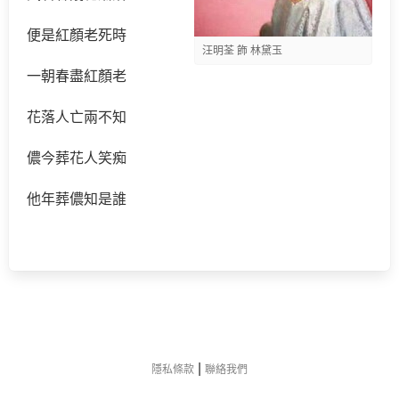
便是紅顏老死時
汪明荃 飾 林黛玉
一朝春盡紅顏老
花落人亡兩不知
儂今葬花人笑痴
他年葬儂知是誰
|
隱私條款
聯絡我們