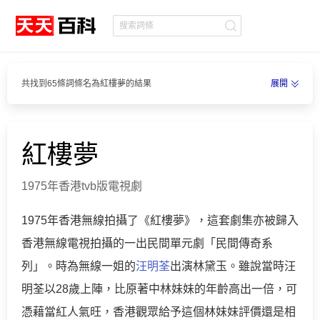
共找到65條詞條名為紅樓夢的結果
展開
紅樓夢
1975年香港tvb版電視劇
1975年香港無線拍攝了《紅樓夢》，這套劇集亦被歸入
香港無線電視拍攝的一出民間單元劇「民間傳奇系
列」。時為無線一姐的
汪明荃
出演林黛玉。雖說當時汪
明荃以28歲上陣，比原著中林妹妹的年齡高出一倍，可
憑藉當紅人氣旺，香港觀眾給予這個林妹妹評價還是相