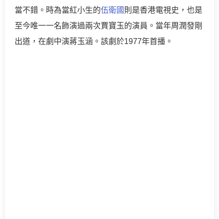
當不錯。時為當紅小生的
伍衛國
則是香港電視史，也是
至今唯一一名飾演過兩次賈寶玉的演員。當年周潤發剛
出道，在劇中演蔣玉涵。該劇於1977年首播。