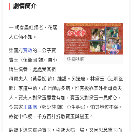
劇情簡介
一 朝春盡紅顏老，花落
人亡倆不知。
榮國府
賈政
的二公子賈
紅樓夢封面
寶玉（伍衛國 飾）自小
嬌生慣養，處處受其祖
母賈夫人（黃曼妮 飾）維護。另邊廂，林黛玉（汪明荃
飾）家道中落，加上體弱多病，惟有投靠其外祖母賈夫
人。賈夫人對黛玉寵愛有加，寶玉又對黛玉一見傾心，
令當家
王熙鳳
（鄭少萍 飾）心生妒忌，怕其地位不保，
故從中作梗，千方百計拆散寶玉與黛玉。
后寶玉遺失靈通寶玉，引起大病一場，又因思念黛玉而