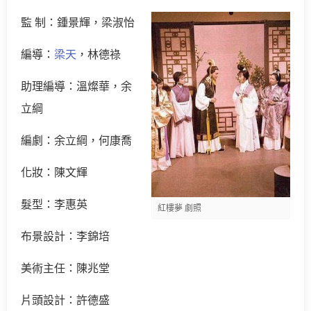
監 制：鍾景輝，梁淑怡
編導：
梁天
，林德祿
助理編導：溫燦華，余
立綱
編劇：余立綱，何康喬
化妝：陳文輝
髮型：李惠英
紅樓夢 劇照
布景設計：李錦培
美術主任：陳兆堂
片頭設計：許德盛