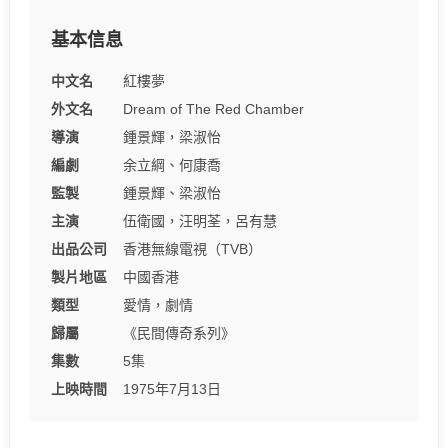
基本信息
中文名
紅樓夢
外文名
Dream of The Red Chamber
導演
鍾景輝，梁淑怡
編劇
余立綱、何康喬
監製
鍾景輝、梁淑怡
主演
伍衛國，汪明荃，呂有慧
出品公司
香港無線電視（TVB）
製片地區
中國香港
類型
愛情，劇情
歸屬
《民間傳奇系列》
集數
5集
上映時間
1975年7月13日