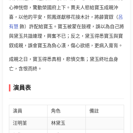
心神恍惚，驚動榮國府上下。賈夫人慾給寶玉成親沖
喜，以他的平安，熙鳳遂獻移花接木計，將薜寶釵（
呂
有慧
飾）許配給寶玉。寶玉被蒙在鼓裡，誤以為自己將
與黛玉共諧連理，興奮不已；反之，黛玉得悉寶玉與寶
釵成親，誤會寶玉為負心漢，傷心欲絕，更病入膏肓。
成親之日，寶玉得悉真相，悲憤交集；黛玉終吐血身
亡，含恨而終。
演員表
演員
角色
備註
汪明荃
林黛玉