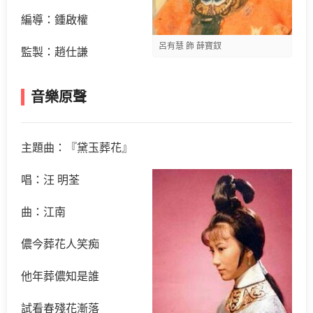
編導：鍾啟權
呂有慧 飾 薛寶釵
監製：趙仕謙
音樂原聲
主題曲：『黛玉葬花』
唱：汪 明荃
曲：江南
儂今葬花人笑痴
他年葬儂知是誰
試看春殘花漸落