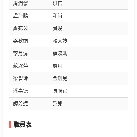
周潤發
琪官
盧海鵬
和尚
盧宛茵
貴嫂
梁秋媚
賴大嫂
李月清
薛姨媽
蘇淑萍
麝月
梁碧玲
金釧兒
潘嘉德
長府官
譚芳妮
鶯兒
職員表