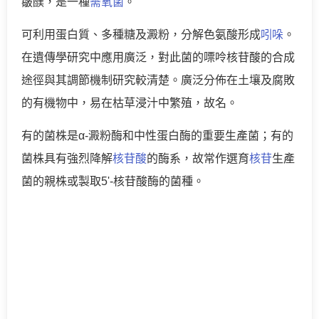
皺醭，是一種
需氧菌
。
可利用蛋白質、多種糖及澱粉，分解色氨酸形成
吲哚
。
在遺傳學研究中應用廣泛，對此菌的嘌呤核苷酸的合成
途徑與其調節機制研究較清楚。廣泛分佈在土壤及腐敗
的有機物中，易在枯草浸汁中繁殖，故名。
有的菌株是α-澱粉酶和中性蛋白酶的重要生產菌；有的
菌株具有強烈降解
核苷酸
的酶系，故常作選育
核苷
生產
菌的親株或製取5'-核苷酸酶的菌種。