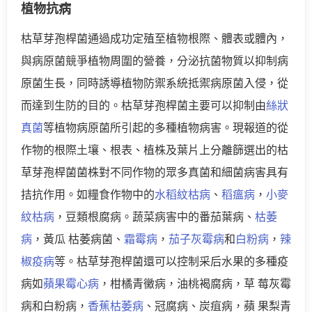
植物抗病
枯草芽孢桿菌通過成功定殖至植物根際、體表或體內，
與病原菌競爭植物周圍的營養，分泌抗菌物質以抑制病
原菌生長，同時誘導植物防禦系統抵禦病原菌入侵，從
而達到生防的目的。枯草芽孢桿菌主要可以抑制由
絲狀
真菌
等植物病原菌所引起的多種植物病害。現報道的從
作物的根際土壤、根表、植株及葉片上分離篩選出的枯
草芽孢桿菌菌株對不同作物的眾多真菌和細菌病害具有
拮抗作用。如糧食作物中的
水稻紋枯病
、
稻瘟病
，
小麥
紋枯病
，豆類根腐病。蔬菜病害中的番茄葉病、
枯萎
病
，黃瓜 枯萎病菌、
霜霉病
，
茄子灰霉病
和
白粉病
，
辣
椒疫病
等。枯草芽孢桿菌還可以控制采后水果的多種疫
病如
蘋果霉心病
，柑橘青黴病，油桃褐腐病，草 莓灰霉
病和白粉病，
香蕉枯萎病
、冠腐病、炭疽病，蘋 果梨青