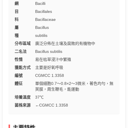
綱
Bacilli
目
Bacillales
科
Bacillaceae
屬
Bacillus
種
subtilis
分布區域
廣泛分佈在土壤及腐敗的有機物中
二名法
Bacillus subtilis
性情
易在枯草浸汁中繁殖
獲能方式
主要是好氧呼吸
編號
CGMCC 1.3358
體征
單個細胞0.7～0.8×2～3微米，著色均勻，無
莢膜，周生鞭毛，能運動
培養溫度
37℃
菌株來源
←CGMCC 1.3358