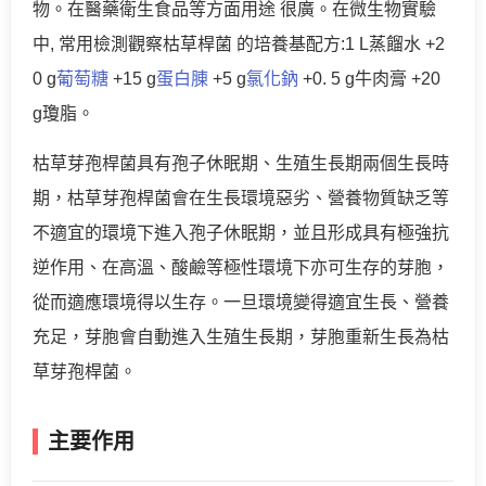
物。在醫藥衛生食品等方面用途 很廣。在微生物實驗
中, 常用檢測觀察枯草桿菌 的培養基配方:1 L蒸餾水 +2
0 g
葡萄糖
+15 g
蛋白腖
+5 g
氯化鈉
+0. 5 g牛肉膏 +20
g瓊脂。
枯草芽孢桿菌具有孢子休眠期、生殖生長期兩個生長時
期，枯草芽孢桿菌會在生長環境惡劣、營養物質缺乏等
不適宜的環境下進入孢子休眠期，並且形成具有極強抗
逆作用、在高溫、酸鹼等極性環境下亦可生存的芽胞，
從而適應環境得以生存。一旦環境變得適宜生長、營養
充足，芽胞會自動進入生殖生長期，芽胞重新生長為枯
草芽孢桿菌。
主要作用