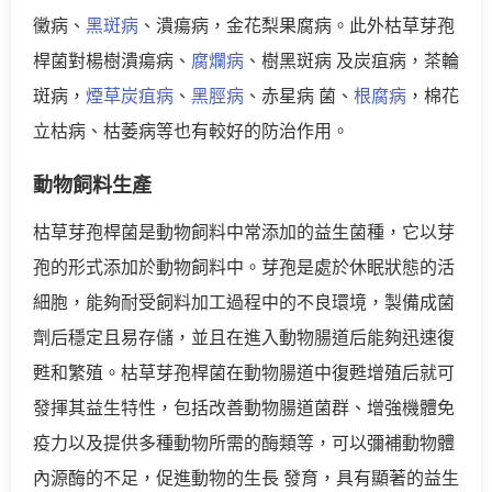
黴病、
黑斑病
、潰瘍病，金花梨果腐病。此外枯草芽孢
桿菌對楊樹潰瘍病、
腐爛病
、樹黑斑病 及炭疽病，茶輪
斑病，
煙草炭疽病
、
黑脛病
、赤星病 菌、
根腐病
，棉花
立枯病、枯萎病等也有較好的防治作用。
動物飼料生產
枯草芽孢桿菌是動物飼料中常添加的益生菌種，它以芽
孢的形式添加於動物飼料中。芽孢是處於休眠狀態的活
細胞，能夠耐受飼料加工過程中的不良環境，製備成菌
劑后穩定且易存儲，並且在進入動物腸道后能夠迅速復
甦和繁殖。枯草芽孢桿菌在動物腸道中復甦增殖后就可
發揮其益生特性，包括改善動物腸道菌群、增強機體免
疫力以及提供多種動物所需的酶類等，可以彌補動物體
內源酶的不足，促進動物的生長 發育，具有顯著的益生