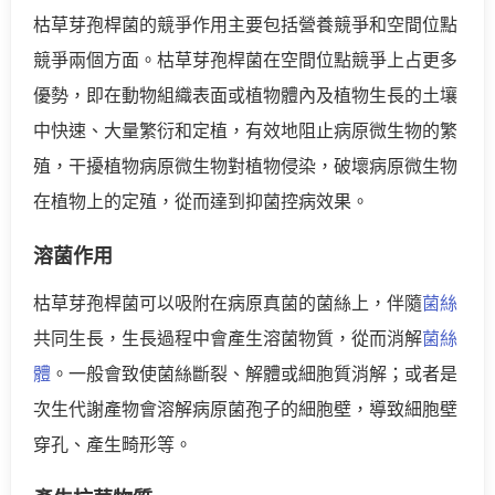
枯草芽孢桿菌的競爭作用主要包括營養競爭和空間位點
競爭兩個方面。枯草芽孢桿菌在空間位點競爭上占更多
優勢，即在動物組織表面或植物體內及植物生長的土壤
中快速、大量繁衍和定植，有效地阻止病原微生物的繁
殖，干擾植物病原微生物對植物侵染，破壞病原微生物
在植物上的定殖，從而達到抑菌控病效果。
溶菌作用
枯草芽孢桿菌可以吸附在病原真菌的菌絲上，伴隨
菌絲
共同生長，生長過程中會產生溶菌物質，從而消解
菌絲
體
。一般會致使菌絲斷裂、解體或細胞質消解；或者是
次生代謝產物會溶解病原菌孢子的細胞壁，導致細胞壁
穿孔、產生畸形等。