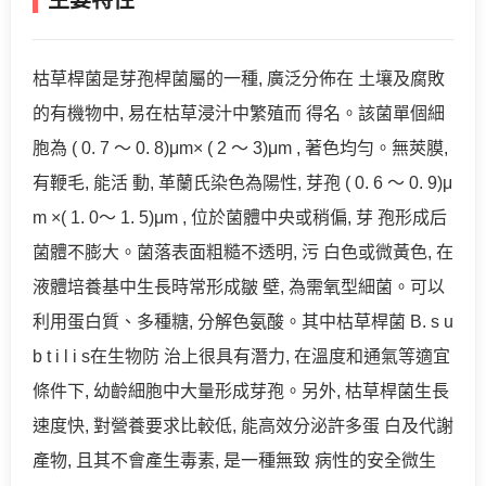
主要特性
枯草桿菌是芽孢桿菌屬的一種, 廣泛分佈在 土壤及腐敗
的有機物中, 易在枯草浸汁中繁殖而 得名。該菌單個細
胞為 ( 0. 7 ～ 0. 8)μm× ( 2 ～ 3)μm , 著色均勻。無莢膜,
有鞭毛, 能活 動, 革蘭氏染色為陽性, 芽孢 ( 0. 6 ～ 0. 9)μ
m ×( 1. 0～ 1. 5)μm , 位於菌體中央或稍偏, 芽 孢形成后
菌體不膨大。菌落表面粗糙不透明, 污 白色或微黃色, 在
液體培養基中生長時常形成皺 壁, 為需氧型細菌。可以
利用蛋白質、多種糖, 分解色氨酸。其中枯草桿菌 B. s u
b t i l i s在生物防 治上很具有潛力, 在溫度和通氣等適宜
條件下, 幼齡細胞中大量形成芽孢。另外, 枯草桿菌生長
速度快, 對營養要求比較低, 能高效分泌許多蛋 白及代謝
產物, 且其不會產生毒素, 是一種無致 病性的安全微生