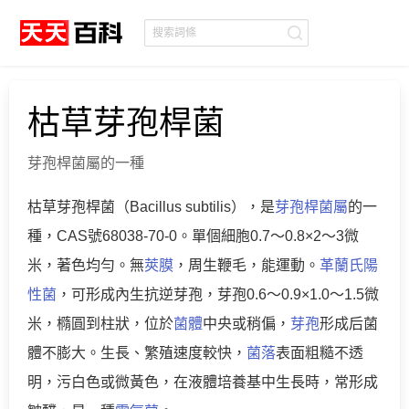
枯草芽孢桿菌
芽孢桿菌屬的一種
枯草芽孢桿菌（Bacillus subtilis），是
芽孢桿菌屬
的一
種，CAS號68038-70-0。單個細胞0.7～0.8×2～3微
米，著色均勻。無
莢膜
，周生鞭毛，能運動。
革蘭氏陽
性菌
，可形成內生抗逆芽孢，芽孢0.6～0.9×1.0～1.5微
米，橢圓到柱狀，位於
菌體
中央或稍偏，
芽孢
形成后菌
體不膨大。生長、繁殖速度較快，
菌落
表面粗糙不透
明，污白色或微黃色，在液體培養基中生長時，常形成