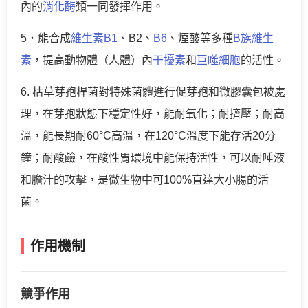
內的
消化酶
類一同發揮作用。
5．能合成
維生素B1
、B2、
B6
、煙酸等多種
B族維生
素
，提高動物體（人體）內
干擾素
和
巨噬細胞
的活性。
6. 枯草芽孢桿菌對特殊菌體進行促芽孢和微膠囊包被處
理，在芽孢狀態下穩定性好，能耐氧化；耐擠壓；耐高
溫，能長期耐60°C高溫，在120°C溫度下能存活20分
鐘；耐酸鹼，在酸性胃環境中能保持活性，可以耐唾液
和膽汁的攻擊，是微生物中可100%直達大小腸的活
菌。
作用機制
競爭作用