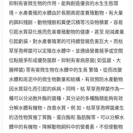
抑制有害微生物的作用，能夠創造優良的水生生態環
境。水產養殖的水體由於長期高密度養殖動物，有大量
的餌料殘餘、動物殘骸和糞便沉積等污染物積累，容易
引起水質惡化進而危害養殖動物的健康，甚至 削減產量
引起虧損，對水產養殖業的可持續發展危害巨大。而枯
草芽孢桿菌可以定殖在水體中，並通過營養競爭或空間
位點競爭形成優勢菌群，抑制有害病原菌( 如弧菌、大
腸桿菌) 等有害微生物在水體中的生長 繁殖，從而改變
水體和底泥中的微生物數量和結構，有效預防水產動物
因水質惡化而引起的疾病。同時，枯 草芽孢桿菌作為一
種可以分泌胞外酶的菌種，其分泌的多種酶類能夠有效
分解水體有機物，改善水質。例 如，枯草芽孢桿菌產生
的活性物質幾丁質酶、蛋白酶和 脂肪酶等，可以分解水
體中的有機物，降解動物飼料中的營養素，不但使動物