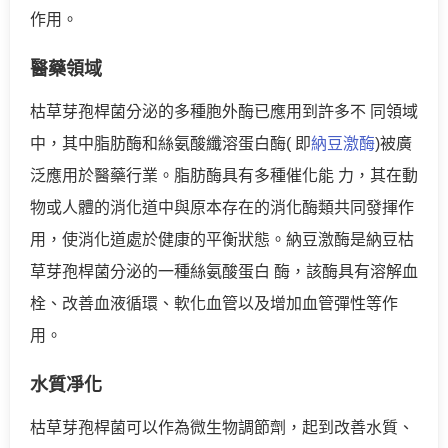
作用。
醫藥領域
枯草芽孢桿菌分泌的多種胞外酶已應用到許多不 同領域
中，其中脂肪酶和絲氨酸纖溶蛋白酶( 即
納豆激酶
)被廣
泛應用於醫藥行業。脂肪酶具有多種催化能 力，其在動
物或人體的消化道中與原本存在的消化酶類共同發揮作
用，使消化道處於健康的平衡狀態。納豆激酶是納豆枯
草芽孢桿菌分泌的一種絲氨酸蛋白 酶，該酶具有溶解血
栓、改善血液循環、軟化血管以及增加血管彈性等作
用。
水質凈化
枯草芽孢桿菌可以作為微生物調節劑，起到改善水質、