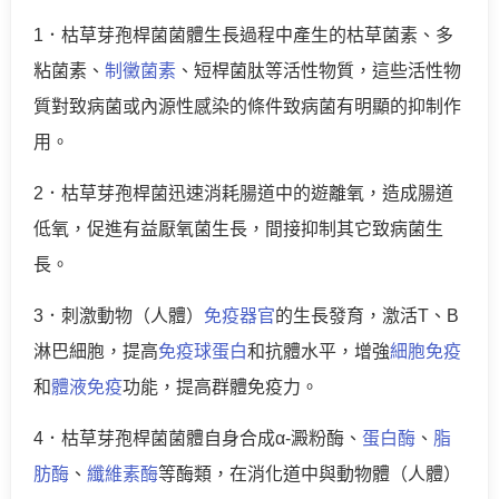
1．枯草芽孢桿菌菌體生長過程中產生的枯草菌素、多
粘菌素、
制黴菌素
、短桿菌肽等活性物質，這些活性物
質對致病菌或內源性感染的條件致病菌有明顯的抑制作
用。
2．枯草芽孢桿菌迅速消耗腸道中的遊離氧，造成腸道
低氧，促進有益厭氧菌生長，間接抑制其它致病菌生
長。
3．刺激動物（人體）
免疫器官
的生長發育，激活T、B
淋巴細胞，提高
免疫球蛋白
和抗體水平，增強
細胞免疫
和
體液免疫
功能，提高群體免疫力。
4．枯草芽孢桿菌菌體自身合成α-澱粉酶、
蛋白酶
、
脂
肪酶
、
纖維素酶
等酶類，在消化道中與動物體（人體）