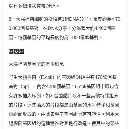
以有多個環狀質粒DNA。
8．大腸桿菌細胞的擬核有1個DNA分子，長度約為4 70
0 000個鹼基對，在DNA分子上分佈著大約4 400個基
因，每個基因的平均長度約為1 000個鹼基對。
基因型
大腸桿菌基因型的基本概念
野生大腸桿菌（E.coli）的基因組DNA中有470萬個鹼
基對（bp），內含4288個基因。E.coli基因組中還包含
有許多插入序列，如λ-噬菌體片段和一些其他特殊組分
的片段，這些插入的片段都是由基因的水平轉移和基因
重組而形成的，由此表明了基因組具有可塑性。利用大
腸桿菌基因組的這種特性對其進行改造，使其中的某些