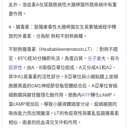
此外，溶血素A在尿路致病性大腸桿菌所致疾病中有重
要作用。
4、腸毒素：是腸產毒性大腸桿菌在生長繁殖過程中釋
放的外毒素，分為耐 熱和不耐熱兩種。
不耐熱腸毒素（Heatlabileenterotoxin,LT）：對熱不穩
定，65℃經30分鐘即失活。為蛋白質，
分子量
大，有
免
疫原性
。由A、B兩個亞單位組成，A又分成A1和A2，
其中A1是毒素的活性部分。B亞單位與小腸粘膜上皮細
胞膜表面的GM1神經節苷脂受體結合后，A亞單位穿過
細胞膜與腺苷酸環化酶作用，使胞內
ATP
轉化cAMP。
當cAMP增加后，導致小腸液體過度分泌，超過腸道的
吸收能力而出現腹瀉。LT的免疫原性與霍亂弧菌腸毒素
相似，兩者的抗血清交叉中和作用。