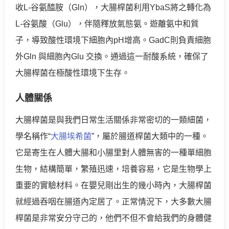
收L-谷氨醯胺（Gln），大腸桿菌利用YbaS將之轉化為
L-谷氨酸（Glu），伴隨釋放氣態氨。遊離氨中和質
子，導致酸性環境下細胞內pH增高。GadC則負責細胞
外Gln 與細胞內Glu 交換。通過這一耐酸系統，確保了
大腸桿菌在極酸性環境下生存。
人體關係
大腸桿菌是與我們日常生活關係非常密切的一類細菌，
學名稱作“
大腸埃希菌
”，屬於腸道桿菌大類中的一種。
它是寄生在人體大腸和小腸里對人體無害的一種單細胞
生物，結構簡單，繁殖迅速，培養容易，它是生物學上
重要的實驗材料。在嬰兒剛出生的幾小時內，大腸桿菌
就經過吞咽在腸道內定居了。正常情況下，大多數大腸
桿菌是非常安分守己的，他們不但不會給我們的身體健