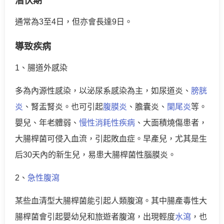
潛伏期
通常為3至4日，但亦會長達9日。
導致疾病
1、腸道外感染
多為內源性感染，以泌尿系感染為主，如尿道炎、
膀胱
炎
、腎盂腎炎。也
可引起
腹膜炎
、膽囊炎、
闌尾炎
等。
嬰兒、年老體弱、
慢性消耗性疾病
、大面積燒傷患者，
大腸桿菌可侵入血流，引起敗血症。早產兒，尤其是生
后30天內的新生兒，易患大腸桿菌性腦膜炎。
2、
急性腹瀉
某些血清型大腸桿菌能引起人類腹瀉。其中腸產毒性大
腸桿菌會引起嬰幼兒和旅遊者腹瀉，出現輕度
水瀉
，也