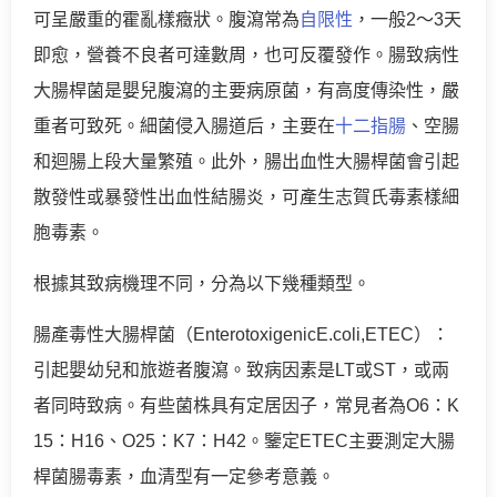
可呈嚴重的霍亂樣癥狀。腹瀉常為
自限性
，一般2～3天
即愈，營養不良者可達數周，也可反覆發作。腸致病性
大腸桿菌是嬰兒腹瀉的主要病原菌，有高度傳染性，嚴
重者可致死。細菌侵入腸道后，主要在
十二指腸
、空腸
和迴腸上段大量繁殖。此外，腸出血性大腸桿菌會引起
散發性或暴發性出血性結腸炎，可產生志賀氏毒素樣細
胞毒素。
根據其致病機理不同，分為以下幾種類型。
腸產毒性大腸桿菌（EnterotoxigenicE.coli,ETEC）：
引起嬰幼兒和旅遊者腹瀉。致病因素是LT或ST，或兩
者同時致病。有些菌株具有定居因子，常見者為O6：K
15：H16、O25：K7：H42。鑒定ETEC主要測定大腸
桿菌腸毒素，血清型有一定參考意義。