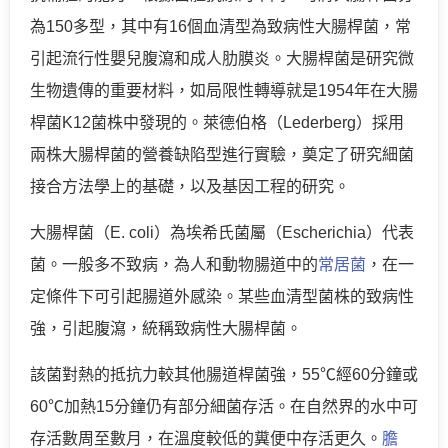
為150多型，其中有16個血清型為致病性大腸桿菌，常
引起流行性嬰兒腹瀉和成人肋膜炎。大腸桿菌是研究微
生物遺傳的重要材料，如局限性轉導就是1954年在大腸
桿菌K12菌株中發現的。萊德伯格（Lederberg）採用
兩株大腸桿菌的營養缺陷型進行實驗，奠定了研究細菌
接合方法學上的基礎，以及基因工程的研究。
大腸桿菌（E. coli）為埃希氏菌屬（Escherichia）代表
菌。一般多不致病，為人和動物腸道中的
常居菌
，在一
定條件下可引起腸道外感染。某些血清型菌株的致病性
強，引起腹瀉，統稱致病性大腸桿菌。
該菌對熱的抵抗力較其他腸道桿菌強，55℃經60分鐘或
60℃加熱15分鐘仍有部分細菌存活。在自然界的水中可
存活數周至數月，在溫度較低的糞便中存活更久。
膽