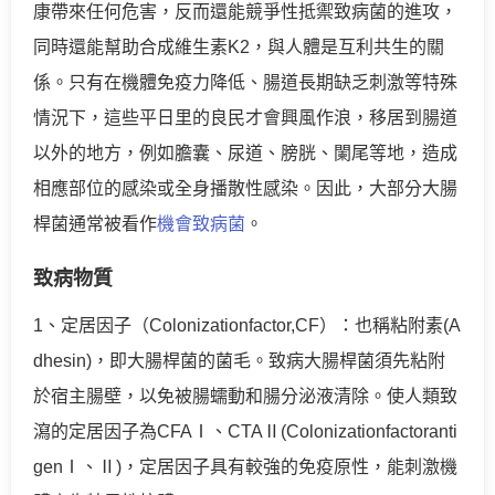
康帶來任何危害，反而還能競爭性抵禦致病菌的進攻，
同時還能幫助合成維生素K2，與人體是互利共生的關
係。只有在機體免疫力降低、腸道長期缺乏刺激等特殊
情況下，這些平日里的良民才會興風作浪，移居到腸道
以外的地方，例如膽囊、尿道、膀胱、闌尾等地，造成
相應部位的感染或全身播散性感染。因此，大部分大腸
桿菌通常被看作
機會致病菌
。
致病物質
1、定居因子（Colonizationfactor,CF）：也稱粘附素(A
dhesin)，即大腸桿菌的菌毛。致病大腸桿菌須先粘附
於宿主腸壁，以免被腸蠕動和腸分泌液清除。使人類致
瀉的定居因子為CFAⅠ、CTAⅡ(Colonizationfactoranti
genⅠ、Ⅱ)，定居因子具有較強的免疫原性，能刺激機