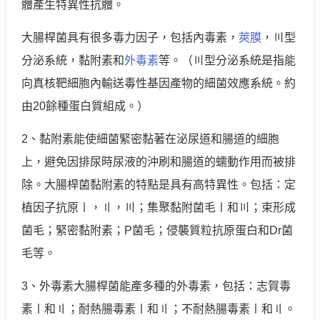
體產生特異性抗體。
大腸桿菌具有很多毒力因子，包括內毒素，
莢膜
，〣型
分泌系統，黏附素和
外毒素
等。（〣型分泌系統是指能
向真核靶細胞內輸送毒性基因產物的細菌效應系統。約
由20餘種蛋白質組成。）
2、黏附素能使細菌緊密黏著在泌尿道和腸道的細胞
上，避免因排尿時尿液的沖刷和腸道的蠕動作用而被排
除。大腸桿菌黏附素的特點是具有高特異性。包括：定
植因子抗原〡，〢，〣；集聚黏附菌毛〡和〣；束形成
菌毛；緊密黏附素；P菌毛；侵襲質粒抗原蛋白和Dr菌
毛等。
3、外毒素大腸桿菌能產多種的外毒素，包括：志賀毒
素〡和〢；耐熱腸毒素〡和〢；不耐熱腸毒素〡和〢。