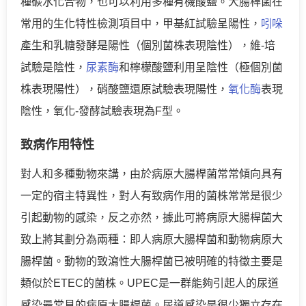
種碳水化合物，也可以利用多種有機酸鹽。大腸桿菌在
常用的生化特性檢測項目中，甲基紅試驗呈陽性，
吲哚
產生和乳糖發酵是陽性（個別菌株表現陰性），維-培
試驗是陰性，
尿素酶
和檸檬酸鹽利用呈陰性（極個別菌
株表現陽性），硝酸鹽還原試驗表現陽性，
氧化酶
表現
陰性，氧化-發酵試驗表現為F型。
致病作用特性
對人和多種動物來講，由於病原大腸桿菌常常傾向具有
一定的宿主特異性，對人有致病作用的菌株常常是很少
引起動物的感染，反之亦然，據此可將病原大腸桿菌大
致上將其劃分為兩種：即人病原大腸桿菌和動物病原大
腸桿菌。動物的致瀉性大腸桿菌已被明確的特徵主要是
類似於ETEC的菌株。UPEC是一群能夠引起人的尿道
感染最常見的病原大腸桿菌。尿道感染是很少獨立存在