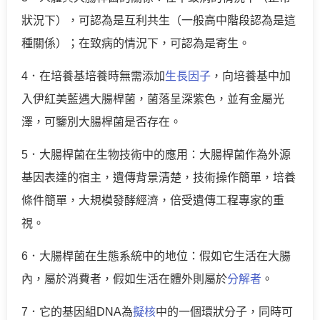
狀況下），可認為是互利共生（一般高中階段認為是這
種關係）；在致病的情況下，可認為是寄生。
4．在培養基培養時無需添加
生長因子
，向培養基中加
入伊紅美藍遇大腸桿菌，菌落呈深紫色，並有金屬光
澤，可鑒別大腸桿菌是否存在。
5．大腸桿菌在生物技術中的應用：大腸桿菌作為外源
基因表達的宿主，遺傳背景清楚，技術操作簡單，培養
條件簡單，大規模發酵經濟，倍受遺傳工程專家的重
視。
6．大腸桿菌在生態系統中的地位：假如它生活在大腸
內，屬於消費者，假如生活在體外則屬於
分解者
。
7．它的基因組DNA為
擬核
中的一個環狀分子，同時可