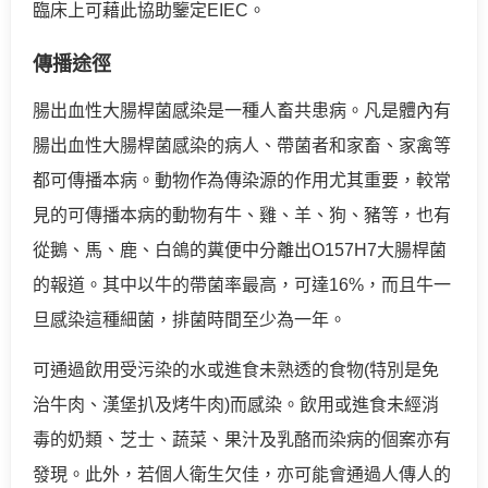
臨床上可藉此協助鑒定EIEC。
傳播途徑
腸出血性大腸桿菌感染是一種人畜共患病。凡是體內有
腸出血性大腸桿菌感染的病人、帶菌者和家畜、家禽等
都可傳播本病。動物作為傳染源的作用尤其重要，較常
見的可傳播本病的動物有牛、雞、羊、狗、豬等，也有
從鵝、馬、鹿、白鴿的糞便中分離出O157H7大腸桿菌
的報道。其中以牛的帶菌率最高，可達16%，而且牛一
旦感染這種細菌，排菌時間至少為一年。
可通過飲用受污染的水或進食未熟透的食物(特別是免
治牛肉、漢堡扒及烤牛肉)而感染。飲用或進食未經消
毒的奶類、芝士、蔬菜、果汁及乳酪而染病的個案亦有
發現。此外，若個人衛生欠佳，亦可能會通過人傳人的