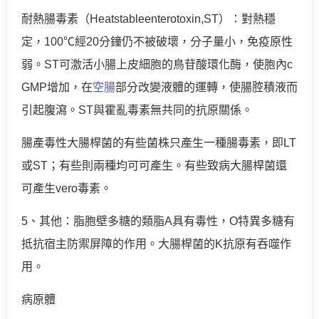
耐熱腸毒素（Heatstableenterotoxin,ST）：對熱穩
定，100℃經20分鐘仍不被破壞，分子量小，免疫原性
弱。ST可激活小腸上皮細胞的鳥苷酸環化酶，使胞內c
GMP增加，在
空腸
部分改變液體的運轉，使腸腔積液而
引起腹瀉。ST與霍亂毒素無共同的抗原關係。
腸產毒性大腸桿菌的有些菌株只產生一種腸毒素，即LT
或ST；有些則兩種均可可產生。有些致病大腸桿菌還
可產生vero毒素。
5、其他：脂胞壁多糖的類脂A具有毒性，O特異多糖有
抵抗宿主防禦屏障的作用。大腸桿菌的K抗原有吞噬作
用。
病原體