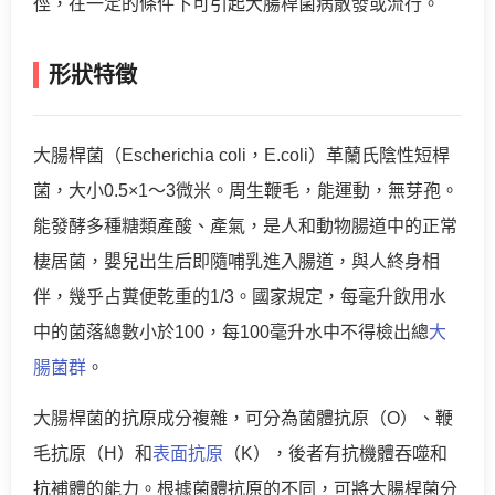
徑，在一定的條件下可引起大腸桿菌病散發或流行。
形狀特徵
大腸桿菌（Escherichia coli，E.coli）革蘭氏陰性短桿
菌，大小0.5×1～3微米。周生鞭毛，能運動，無芽孢。
能發酵多種糖類產酸、產氣，是人和動物腸道中的正常
棲居菌，嬰兒出生后即隨哺乳進入腸道，與人終身相
伴，幾乎占糞便乾重的1/3。國家規定，每毫升飲用水
中的菌落總數小於100，每100毫升水中不得檢出總
大
腸菌群
。
大腸桿菌的抗原成分複雜，可分為菌體抗原（O）、鞭
毛抗原（H）和
表面抗原
（K），後者有抗機體吞噬和
抗補體的能力。根據菌體抗原的不同，可將大腸桿菌分