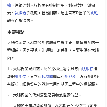
鹽
、煌綠等對大腸桿菌有抑制作用。對磺胺類、鏈黴
素、
氯黴素
等敏感，但易耐葯，是由帶有R因子的
質粒
轉移而獲得的。
主要特點
大腸桿菌是人和許多動物腸道中最主要且數量最多的一
種細菌，周身鞭毛，能運動，無芽孢。主要生活在大腸
內。
1、大腸桿菌是細菌，屬於原核生物；具有由
肽聚糖
組
成的
細胞壁
，只含有
核糖體
簡單的
細胞器
，沒有細胞核
有擬核；細胞質中的質粒常用作基因工程中的運載體。
2．大腸桿菌的代謝類型是異養兼性厭氧型。
3．人體與大腸桿菌的關係：在不致病的情況下（正常