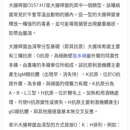
大腸桿菌O157:H7是大腸桿菌的其中一個類型，該種病
菌常見於牛隻等溫血動物的腸內。這一型的大腸桿菌會
釋放一種強烈的毒素，並可能導致腸管出現嚴重癥狀，
如帶血腹瀉。
大腸桿菌血清學分型基礎（即其抗原）大腸埃希菌主要
有三種抗原：O抗原，為細胞壁
脂多糖
最外層的特異性
多糖，由重複的多糖單位所組成。該抗原刺激機體主要
產生IgM類抗體（出現早，消失快）。K抗原，位於O抗
原外層，為多糖，與細菌的侵襲力有關。K抗原分為
A，B，L三型。H抗原，位於鞭毛上，加熱和用酒精處
理，可使H抗原變性或喪失。H抗原主要刺激機體產生I
gG類抗體，與其他腸道菌基本無交叉反應。
表示大腸桿菌血清型的方式是按O：K：H排列，例如：