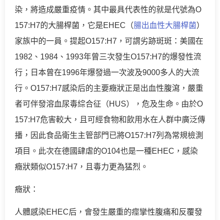
染，將造成嚴重疫情。其中最具代表性的就是代號為O
157:H7的大腸桿菌，它是EHEC（
腸出血性大腸桿菌
）
家族中的一員。提起O157:H7，可謂劣跡斑斑：美國在
1982、1984、1993年曾三次發生O157:H7的爆發性流
行；日本曾在1996年爆發過一次波及9000多人的大流
行。O157:H7感染后的主要癥狀正是出血性腹瀉，嚴重
者可伴發溶血尿毒綜合征（HUS），危及生命。由於O
157:H7危害較大，且可經食物和飲用水在人群中廣泛傳
播，因此食品衛生主管部門已將O157:H7列為常規檢測
項目。此次在德國肆虐的O104也是一種EHEC，感染
癥狀類似O157:H7，且毒力更為猛烈。
癥狀：
人體感染EHEC后，會發生嚴重的痙攣性腹痛和反覆發