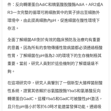
件：反向轉運蛋白AdiC和精氨酸脫酸酶AdiA。AR2或A
R3一次完整的循環可將細胞質中的質子排出至細胞外
環境中，由此提高細胞內pH，促進細菌在酸性環境下
存活。
全面了解細菌AR對於有效的臨床預防及治療均有重要
的意義。因為所有的食物傳播性致病菌都必須通過極酸
性胃，了解細菌在pH值為2-3的環境下的生存機制極其
重要。當前，研究人員對於這些機制的了解還遠遠不
夠。
在這項研究中，研究人員鑒別了一個新型大腸桿菌耐酸
性系統，證實其依賴於谷氨醯胺酶YbaS和氨基酸反向
轉運蛋白GadC。這種YbaS和GadC可被酸性pH激活，
且只在pH值小於等於6.0時才能適當發揮功能。通過吸