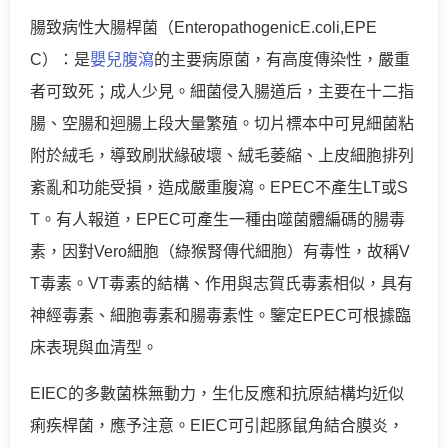
腸致病性大腸桿菌（EnteropathogenicE.coli,EPE
C）：是
嬰兒腹瀉
的主要病原菌，有高度傳染性，嚴重
者可致死；成人少見。細菌侵入腸道后，主要在十二指
腸、空腸和迴腸上段大量繁殖。切片標本中可見細菌粘
附於絨毛，導致刷狀緣破壞、絨毛萎縮、上皮細胞排列
紊亂和功能受損，造成嚴重腹瀉。EPEC不產生LT或S
T。有人報道，EPEC可產生一種由噬菌體編碼的腸毒
素，因對Vero細胞（綠猴腎傳代細胞）有毒性，故稱V
T毒素。VT毒素的結構、作用與志賀氏毒素相似，具有
神經毒素、細胞毒素和腸毒素性。鑒定EPEC可根據臨
床表現與血清型。
EIEC的多數菌株無動力，生化反應和抗原結構均近似
痢疾桿菌，應予注意。EIEC可引起豚鼠角結合膜炎，