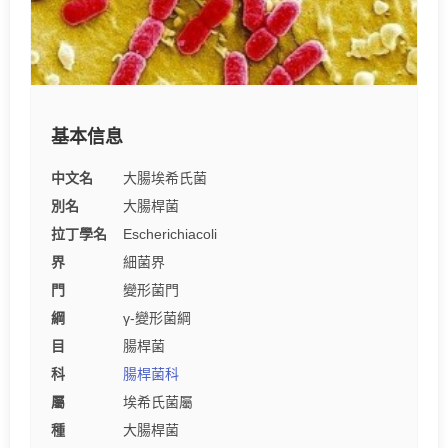
基本信息
中文名
大腸埃希氏菌
別名
大腸桿菌
拉丁學名
Escherichiacoli
界
細菌界
門
變形菌門
綱
γ-變形菌綱
目
腸桿菌
科
腸桿菌科
屬
埃希氏菌屬
種
大腸桿菌