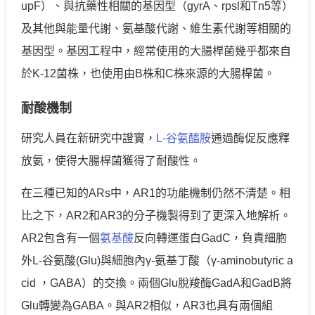
upF）、與抗藥性相關的基因型（gyrA、rpsl和Tn5等）
及其他與能量代謝、氨基酸代謝、維生素代謝等相關的
基因型。基因工程中，經常使用的大腸桿菌幾乎都來自
於K-12菌株，也使用由B株和C株來源的大腸桿菌。
耐酸機制
研究人員在新研究中證實，
L-谷氨醯胺
通過酶促反應釋
放氨，使得大腸桿菌獲得了耐酸性。
在三種已知的ARs中，AR1的功能機制仍然不清楚。相
比之下，AR2和AR3的分子機製得到了更深入地解析。
AR2包含有一個
氨基酸
反向轉運蛋白GadC，負責細胞
外L-谷氨酸(Glu)與細胞內γ-氨基丁酸（γ-aminobutyric a
cid ，GABA）的交換。兩個Glu脫羧酶GadA和GadB將
Glu轉變為GABA。與AR2相似，AR3也具有兩個組