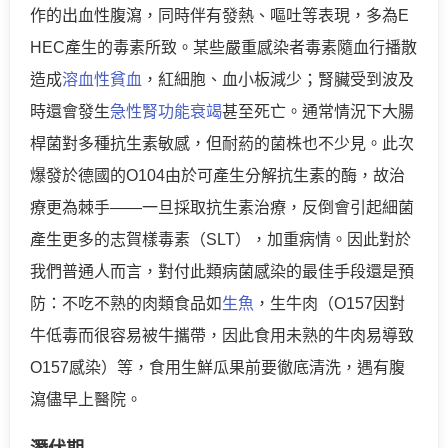
作的出血性腹瀉，同時伴有發熱、嘔吐等表現，多為E
HEC產生的毒素所致。某些嚴重感染者毒素隨血行播散
造成
溶血性貧血
，紅細胞、血小板減少；腎臟受到波及
時還會發生
急性腎功能衰竭
甚至死亡。通常情況下大腸
桿菌對多種抗生素敏感，但耐葯的菌株也不少見。此次
爆發於德國的O104由於可產生分解抗生素的酶，故治
療更為棘手——一旦採取抗生素治療，反倒會引起細菌
產生更多的志賀樣毒素（SLT），加重病情。因此對於
我們普通人而言，對付此類病菌感染的最佳手段還是預
防：不吃不熟的肉類食品如
生魚
，生牛肉（O157因對
牛低毒而很容易被牛攜帶，因此食用未熟的牛肉易導致
O157感染）等，食用生鮮瓜果前要徹底清洗，遇有腹
瀉儘早上醫院。